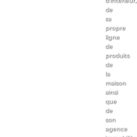
d’intérieur,
de
sa
propre
ligne
de
produits
de
la
maison
ainsi
que
de
son
agence