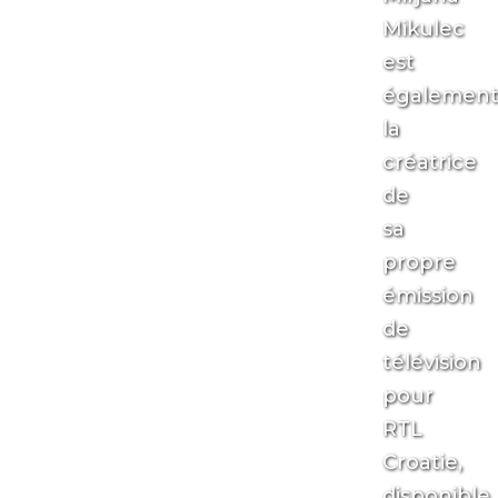
Mikulec
est
égalemen
la
créatrice
de
sa
propre
émission
de
télévision
pour
RTL
Croatie,
disponible