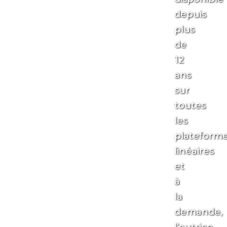
depuis
plus
de
12
ans
sur
toutes
les
plateform
linéaires
et
à
la
demande,