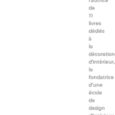
l’autrice
de
11
livres
dédiés
à
la
décoration
d’intérieur,
la
fondatrice
d’une
école
de
design